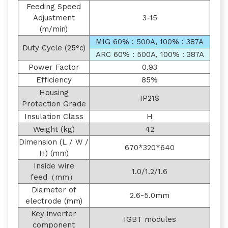
Feeding Speed
Adjustment
3-15
(m/min)
MIG 60% : 500A, 100% : 387A
Duty Cycle (25°c)
ARC 60% : 500A, 100% : 387A
Power Factor
0.93
Efficiency
85%
Housing
IP21S
Protection Grade
Insulation Class
H
Weight (kg)
42
Dimension (L / W /
670*320*640
H) (mm)
Inside wire
1.0/1.2/1.6
feed（mm）
Diameter of
2.6-5.0mm
electrode (mm)
Key inverter
IGBT modules
component