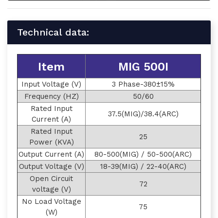
Technical data:
Item
MIG 500I
Input Voltage (V)
3 Phase-380±15%
Frequency (HZ)
50/60
Rated Input
37.5(MIG)/38.4(ARC)
Current (A)
Rated Input
25
Power (KVA)
Output Current (A)
80-500(MIG) / 50-500(ARC)
Output Voltage (V)
18-39(MIG) / 22-40(ARC)
Open Circuit
72
voltage (V)
No Load Voltage
75
(W)