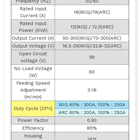
Frequency (HZ)
50/60
Rated Input
18(MIG)/19(ARC)
Current (A)
Rated Input
12(MIG) / 12.5(ARC)
Power (KVA)
Output Current (A)
50-300(MIG)/70-300(ARC)
Output Voltage (V)
16.5-29(MIG)/22.8-32(ARC)
Open Circuit
56
voltage (V)
No Load Voltage
60
(W)
Feeding Speed
Adjustment
3-16
(m/min)
MIG 60% : 300A, 100% : 250A
Duty Cycle (25°c)
ARC 60% : 300A, 100% : 250A
Power Factor
0.93
Efficiency
85%
Housing
IP21