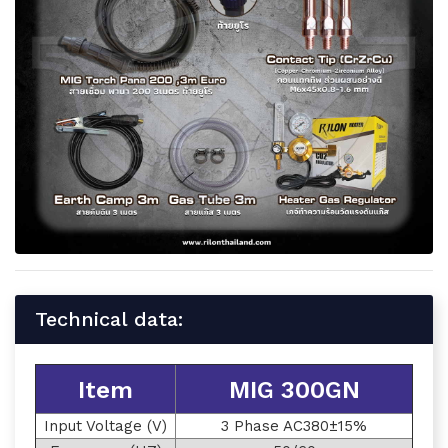
Technical data:
Item
MIG 300GN
Input Voltage (V)
3 Phase AC380±15%