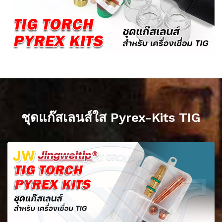
ชุดแก๊สเลนส์ใส Pyrex-Kits TIG