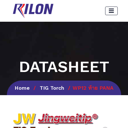
DATASHEET
Home
TIG Torch
WP12 ท้าย PANA