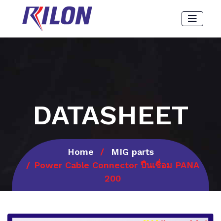
DATASHEET
Home
MIG parts
Power Cable Connector ปืนเชื่อม PANA
200