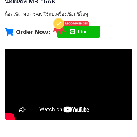
น็อตเซิล MB-15AK
น็อตเซิล MB-15AK ใช้กับเครื่องเชื่อมซีโอทู
Order Now:
Line