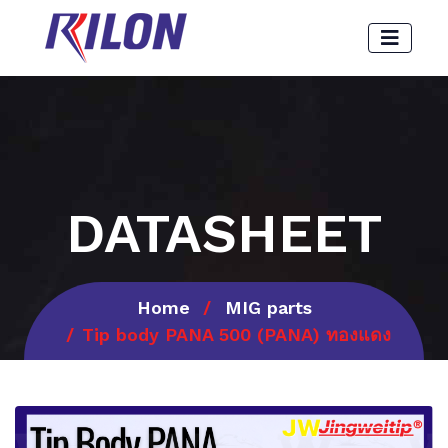
DATASHEET
Home
MIG parts
Tip body PANA 500 (PANA) ทองแดง